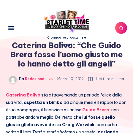
Cronaca rosa, costume e
Caterina Balivo: “Che Guido
società
Brera fosse l’uomo giusto me
lo hanno detto gli angeli”
Da
Redazione
Marzo 10, 2012
1 lettura minima
Caterina Balivo
sta attraversando un periodo felice della
sua vita,
aspetta un bimbo
da cinque mesi e il rapporto con
il suo compagno, il finanziere milanese
Guido Brera
, non
potrebbe andare meglio. Del resto
che lui fosse quello
giusto glielo aveva detto Craig Warwick
, con cui ha
scritto il libro
Tutti quanti abbiamo un angelo
,
parlando