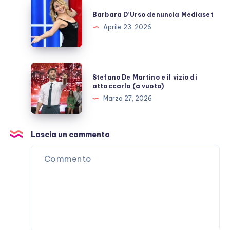
Barbara
D’Urso
Barbara D’Urso denuncia Mediaset
denuncia
Aprile 23, 2026
Mediaset
Stefano
Stefano De Martino e il vizio di
De
attaccarlo (a vuoto)
Martino
Marzo 27, 2026
e
il
vizio
Lascia un commento
di
attaccarlo
(a
vuoto)