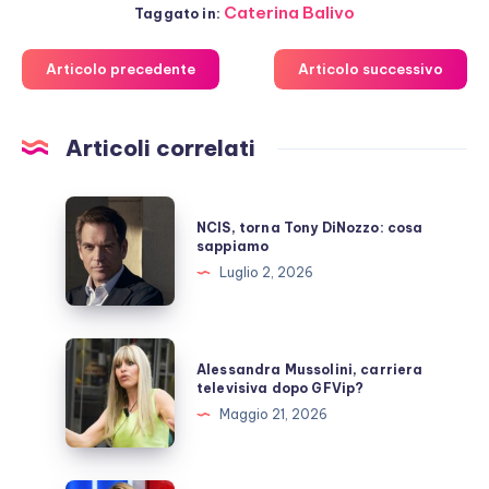
Caterina Balivo
Taggato in:
Articolo precedente
Articolo successivo
Articoli correlati
NCIS,
NCIS, torna Tony DiNozzo: cosa
torna
sappiamo
Tony
Luglio 2, 2026
DiNozzo:
cosa
sappiamo
Alessandra
Alessandra Mussolini, carriera
Mussolini,
televisiva dopo GFVip?
carriera
Maggio 21, 2026
televisiva
dopo
GFVip?