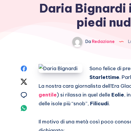
Daria Bignardi i
piedi nud
Da
Redazione
L
Condividi
Sono felice di pr
Starlettime
. Par
su
Condividi
La nostra cara giornalista dell’Era Glac
Facebook
su
Condividi
gentile
) si rilassa in quel delle
Eolie
, i
delle isole più “snob”,
Filicudi
.
Twitter
su
Condividi
Email
su
Il motivo di una metà così poco conosci
dichiarato: