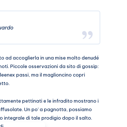
uardo
o ad accoglierla in una mise molto denudé
 noti. Piccole osservazioni da sito di gossip:
leenex passi, ma il maglioncino copri
etto.
ettamente pettinati e le infradito mostrano i
 affusolate. Un po’ a pagnotta, possiamo
 integrale di tale prodigio dopo il salto.