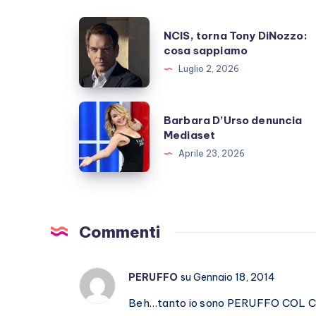
NCIS,
NCIS, torna Tony DiNozzo:
torna
cosa sappiamo
Tony
Luglio 2, 2026
DiNozzo:
cosa
Barbara
Barbara D’Urso denuncia
sappiamo
D’Urso
Mediaset
denuncia
Aprile 23, 2026
Mediaset
Commenti
PERUFFO
su Gennaio 18, 2014
Beh…tanto io sono PERUFFO COL C