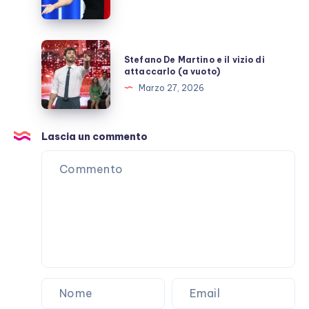
Mediaset
Stefano
Stefano De Martino e il vizio di
De
attaccarlo (a vuoto)
Martino
Marzo 27, 2026
e
il
vizio
Lascia un commento
di
attaccarlo
(a
vuoto)