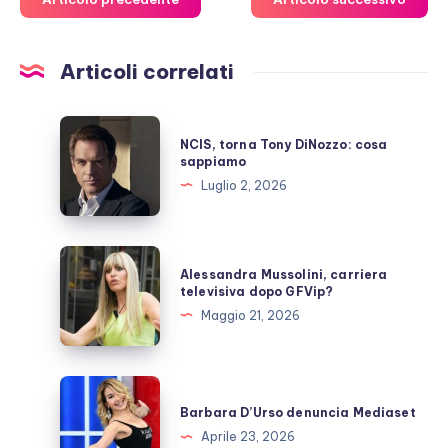
Articoli correlati
NCIS,
NCIS, torna Tony DiNozzo: cosa
torna
sappiamo
Tony
Luglio 2, 2026
DiNozzo:
cosa
sappiamo
Alessandra
Alessandra Mussolini, carriera
Mussolini,
televisiva dopo GFVip?
carriera
Maggio 21, 2026
televisiva
dopo
GFVip?
Barbara
D’Urso
Barbara D’Urso denuncia Mediaset
denuncia
Aprile 23, 2026