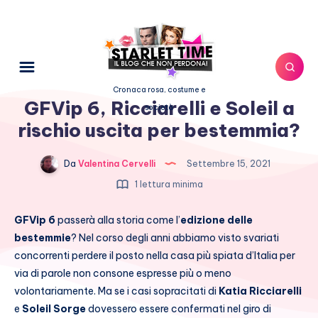
Cronaca rosa, costume e
GFVip 6, Ricciarelli e Soleil a
società
rischio uscita per bestemmia?
Da
Valentina Cervelli
Settembre 15, 2021
1 lettura minima
GFVip 6
passerà alla storia come l’
edizione delle
bestemmie
? Nel corso degli anni abbiamo visto svariati
concorrenti perdere il posto nella casa più spiata d’Italia per
via di parole non consone espresse più o meno
volontariamente. Ma se i casi sopracitati di
Katia Ricciarelli
e
Soleil Sorge
dovessero essere confermati nel giro di