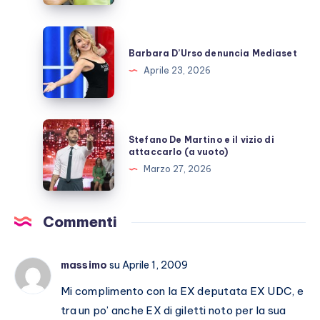
dopo
GFVip?
Barbara
D’Urso
Barbara D’Urso denuncia Mediaset
denuncia
Aprile 23, 2026
Mediaset
Stefano
Stefano De Martino e il vizio di
De
attaccarlo (a vuoto)
Martino
Marzo 27, 2026
e
il
vizio
Commenti
di
attaccarlo
massimo
su Aprile 1, 2009
(a
vuoto)
Mi complimento con la EX deputata EX UDC, e
tra un po’ anche EX di giletti noto per la sua