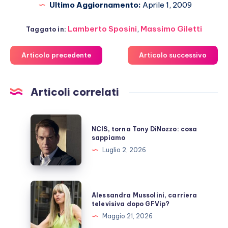
Ultimo Aggiornamento:
Aprile 1, 2009
Lamberto Sposini
,
Massimo Giletti
Taggato in:
Articolo precedente
Articolo successivo
Articoli correlati
NCIS,
NCIS, torna Tony DiNozzo: cosa
torna
sappiamo
Tony
Luglio 2, 2026
DiNozzo:
cosa
sappiamo
Alessandra
Alessandra Mussolini, carriera
Mussolini,
televisiva dopo GFVip?
carriera
Maggio 21, 2026
televisiva