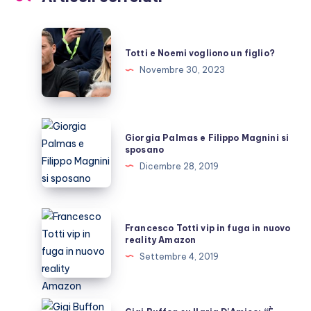
Totti
e
Totti e Noemi vogliono un figlio?
Noemi
Novembre 30, 2023
vogliono
un
figlio?
Giorgia
Giorgia Palmas e Filippo Magnini si
Palmas
sposano
e
Dicembre 28, 2019
Filippo
Magnini
si
Francesco
Francesco Totti vip in fuga in nuovo
sposano
Totti
reality Amazon
vip
Settembre 4, 2019
in
fuga
in
Gigi