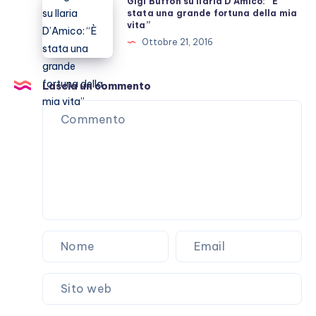
Gigi Buffon su Ilaria D’Amico: “È
nuovo
Buffon
stata una grande fortuna della mia
vita”
reality
su
Ottobre 21, 2016
Amazon
Ilaria
D’Amico:
“È
Lascia un commento
stata
una
grande
fortuna
della
mia
vita”