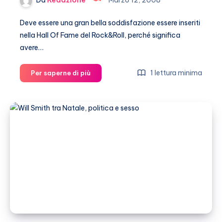
Da
Redazione
Marzo 12, 2008
Deve essere una gran bella soddisfazione essere inseriti
nella Hall Of Fame del Rock&Roll, perché significa
avere…
Madonna
1 lettura minima
Per saperne di più
nella
Hall
Of
Fame,
ma
soffre
di
ansia