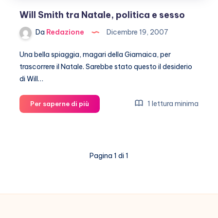
Will Smith tra Natale, politica e sesso
Da
Redazione
Dicembre 19, 2007
Una bella spiaggia, magari della Giamaica, per
trascorrere il Natale. Sarebbe stato questo il desiderio
di Will…
Will
1 lettura minima
Per saperne di più
Smith
tra
Natale,
politica
Pagina 1 di 1
e
sesso