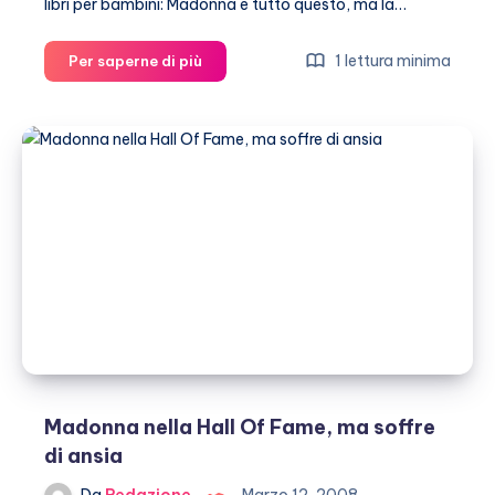
libri per bambini: Madonna è tutto questo, ma la…
Madonna
1 lettura minima
Per saperne di più
compra
un
pub!
Madonna nella Hall Of Fame, ma soffre
di ansia