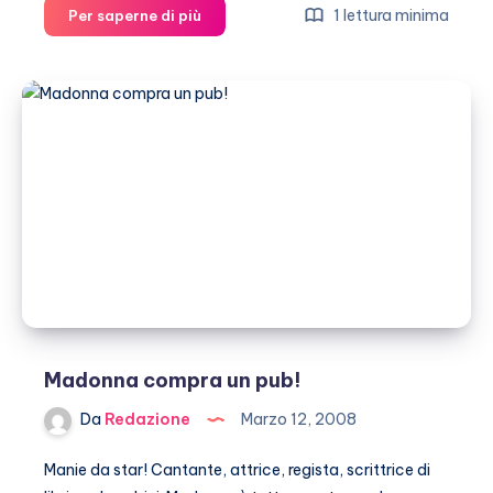
Madonna-
1 lettura minima
Per saperne di più
Guy
Ritchie:
ma
quale
divorzio!
Madonna compra un pub!
Da
Redazione
Marzo 12, 2008
Manie da star! Cantante, attrice, regista, scrittrice di