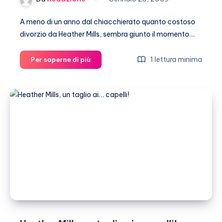
l’errore
del
A meno di un anno dal chiacchierato quanto costoso
secolo
divorzio da Heather Mills, sembra giunto il momento…
Paul
1 lettura minima
Per saperne di più
McCartney
vicino
al
terzo
si