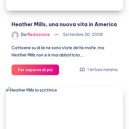
Heather Mills, una nuova vita in America
Da
Redazione
Settembre 30, 2008
Cattiverie su di lei ne sono state dette molte, ma
Heather Mills non si è mai abbattuta,…
Heather
1 lettura minima
Per saperne di più
Mills,
una
nuova
vita
in
America