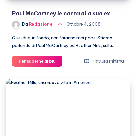
Paul McCartney le canta alla sua ex
Da
Redazione
Ottobre 4, 2008
Quei due, in fondo, non faranno mai pace. Stiamo
parlando di Paul McCartney ed Heather Mills, sulla…
Paul
1 lettura minima
Per saperne di più
McCartney
le
canta
alla
sua
ex