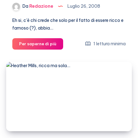
Da
Redazione
Luglio 26, 2008
Eh si, c’è chi crede che solo per il fatto di essere ricco e
famoso (?), abbia…
Heather
1 lettura minima
Per saperne di più
Mills
come
Naomi.
E
l’agente
si
licenzia!