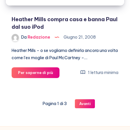
Heather Mills compra casa e banna Paul
dal suo iPod
Da
Redazione
Giugno 21, 2008
Heather Mills – o se vogliamo definirla ancora una volta
come l’ex moglie di Paul McCartney –…
Heather
1 lettura minima
Per saperne di più
Mills
compra
casa
e
Pagina 1 di 3
Avanti
banna
Paul
dal
suo