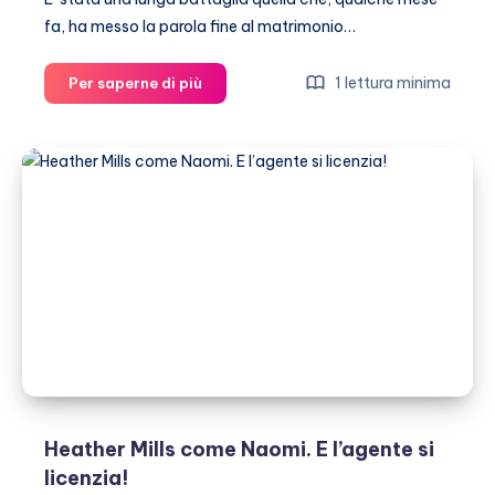
fa, ha messo la parola fine al matrimonio…
Paul
1 lettura minima
Per saperne di più
McCartney
scrive
una
canzone
per
Heather
Heather Mills come Naomi. E l’agente si
licenzia!