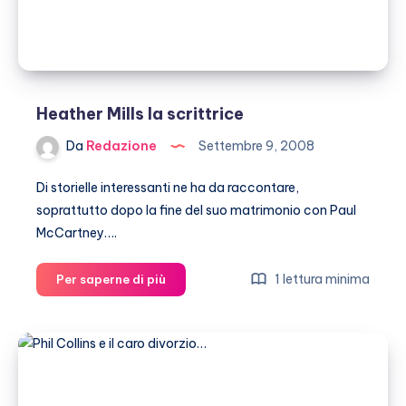
Heather Mills la scrittrice
Da
Redazione
Settembre 9, 2008
Di storielle interessanti ne ha da raccontare,
soprattutto dopo la fine del suo matrimonio con Paul
McCartney….
Heather
1 lettura minima
Per saperne di più
Mills
la
scrittrice