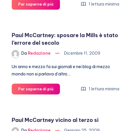
Heather
1 lettura minima
Per saperne di più
Mills
citata
in
giudizio
Paul McCartney: sposare la Mills è stato
dal
l’errore del secolo
suo
parrucchiere
Da
Redazione
Dicembre 11, 2009
Un anno e mezzo fa sui giornali e nei blog di mezzo
mondo non si parlava d’altro…
Paul
1 lettura minima
Per saperne di più
McCartney:
sposare
la
Mills
Paul McCartney vicino al terzo si
è
stato
Da
Redazione
Gennaio 25, 2009