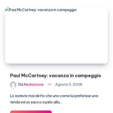
vorrebbe
sposare
la
sua
Nancy
Paul McCartney: vacanza in campeggio
Da
Redazione
Agosto 9, 2008
Lo avreste mai detto che uno come lui preferisse una
tenda ed un sacco a pelo alla…