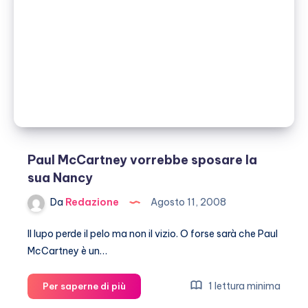
divorzio…
Paul McCartney vorrebbe sposare la
sua Nancy
Da
Redazione
Agosto 11, 2008
Il lupo perde il pelo ma non il vizio. O forse sarà che Paul
McCartney è un…
Paul
1 lettura minima
Per saperne di più
McCartney