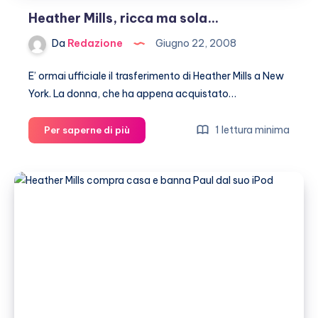
Heather Mills, ricca ma sola…
Da
Redazione
Giugno 22, 2008
E’ ormai ufficiale il trasferimento di Heather Mills a New
York. La donna, che ha appena acquistato…
Heather
1 lettura minima
Per saperne di più
Mills,
ricca
ma
sola…