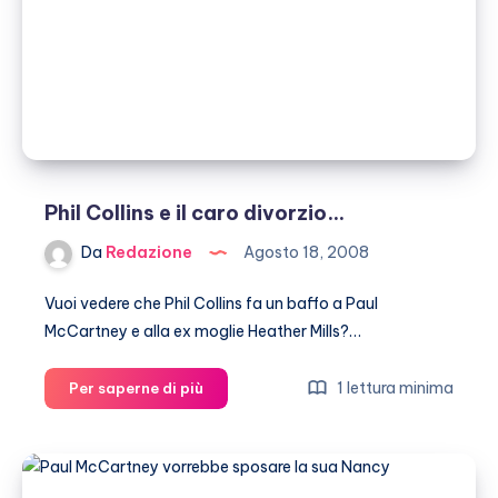
Phil Collins e il caro divorzio…
Da
Redazione
Agosto 18, 2008
Vuoi vedere che Phil Collins fa un baffo a Paul
McCartney e alla ex moglie Heather Mills?…
Phil
1 lettura minima
Per saperne di più
Collins
e
il
caro