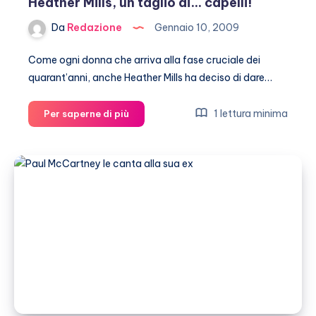
Heather Mills, un taglio ai… capelli!
Da
Redazione
Gennaio 10, 2009
Come ogni donna che arriva alla fase cruciale dei
quarant’anni, anche Heather Mills ha deciso di dare…
Heather
1 lettura minima
Per saperne di più
Mills,
un
taglio
ai…
capelli!