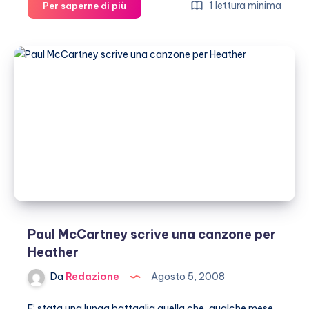
Paul
1 lettura minima
Per saperne di più
McCartney:
vacanza
in
campeggio
Paul McCartney scrive una canzone per
Heather
Da
Redazione
Agosto 5, 2008
E’ stata una lunga battaglia quella che, qualche mese