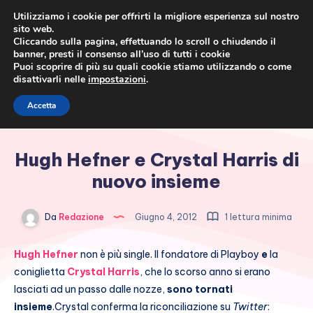
Utilizziamo i cookie per offrirti la migliore esperienza sul nostro
sito web.
Cliccando sulla pagina, effettuando lo scroll o chiudendo il
banner, presti il consenso all’uso di tutti i cookie
Puoi scoprire di più su quali cookie stiamo utilizzando o come
disattivarli nelle
impostazioni
.
Cronaca rosa, costume e
Accetta
società
Hugh Hefner e Crystal Harris di
nuovo insieme
Da
Redazione
Giugno 4, 2012
1 lettura minima
Hugh Hefner
non è più single. Il fondatore di Playboy
e
la
coniglietta
Crystal Harris
, che lo scorso anno si erano
lasciati ad un passo dalle nozze,
sono tornati
insieme
.
Crystal conferma la riconciliazione su
Twitter
: