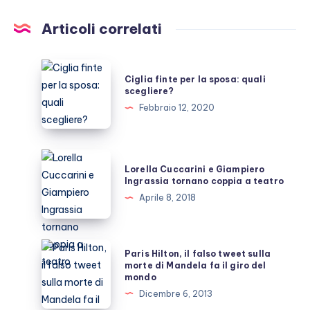
Articoli correlati
Ciglia
Ciglia finte per la sposa: quali
finte
scegliere?
per
Febbraio 12, 2020
la
sposa:
quali
Lorella
Lorella Cuccarini e Giampiero
scegliere?
Cuccarini
Ingrassia tornano coppia a teatro
e
Aprile 8, 2018
Giampiero
Ingrassia
tornano
Paris
Paris Hilton, il falso tweet sulla
coppia
Hilton,
morte di Mandela fa il giro del
mondo
a
il
Dicembre 6, 2013
teatro
falso