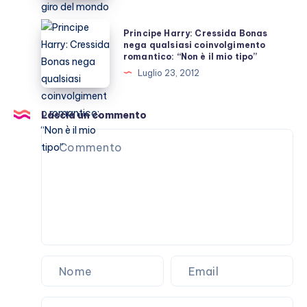
tweet
sulla
Principe
Principe Harry: Cressida Bonas
morte
Harry:
nega qualsiasi coinvolgimento
romantico: “Non è il mio tipo”
di
Cressida
Luglio 23, 2012
Mandela
Bonas
fa
nega
il
qualsiasi
Lascia un commento
giro
coinvolgimento
del
romantico:
mondo
“Non
è
il
mio
tipo”