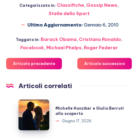
Classifiche
,
Gossip News
,
Categorizzato in:
Stelle dello Sport
Ultimo Aggiornamento:
Gennaio 6, 2010
Barack Obama
,
Cristiano Ronaldo
,
Taggato in:
Facebook
,
Michael Phelps
,
Roger Federer
Articolo precedente
Articolo successivo
Articoli correlati
Michelle
Michelle Hunziker e Giulio Berruti
Hunziker
allo scoperto
e
Giugno 17, 2026
Giulio
Berruti