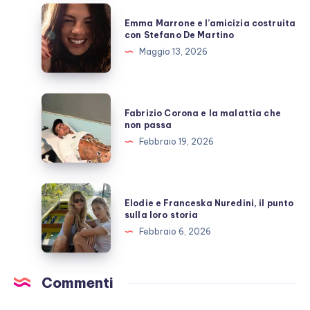
allo
Emma
Emma Marrone e l’amicizia costruita
scoperto
Marrone
con Stefano De Martino
e
Maggio 13, 2026
l’amicizia
costruita
con
Fabrizio
Fabrizio Corona e la malattia che
Stefano
Corona
non passa
De
e
Febbraio 19, 2026
Martino
la
malattia
che
Elodie
Elodie e Franceska Nuredini, il punto
non
e
sulla loro storia
passa
Franceska
Febbraio 6, 2026
Nuredini,
il
punto
Commenti
sulla