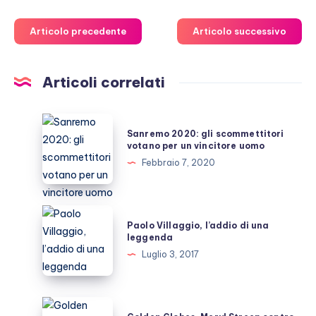
Articolo precedente
Articolo successivo
Articoli correlati
Sanremo
Sanremo 2020: gli scommettitori
2020:
votano per un vincitore uomo
gli
Febbraio 7, 2020
scommettitori
votano
per
Paolo
Paolo Villaggio, l’addio di una
un
Villaggio,
leggenda
vincitore
l’addio
Luglio 3, 2017
uomo
di
una
leggenda
Golden