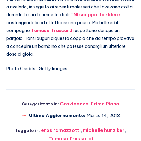
a rivelarlo, in seguito ai recenti malesseri che l’avevano colta
durante la sua tournee teatrale “
Mi scappa da ridere
“,
costringendola ad effettuare una pausa. Michelle ed il
compagno
Tomaso Trussardi
aspettano dunque un
pargolo. Tanti auguri a questa coppia che da tempo provava
a concepire un bambino che potesse donargli un’ulteriore
dose di gioia.
Photo Credits | Getty Images
Gravidanze
,
Primo Piano
Categorizzato in:
Ultimo Aggiornamento:
Marzo 14, 2013
eros ramazzotti
,
michelle hunziker
,
Taggato in:
Tomaso Trussardi