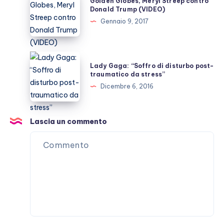
Golden Globes, Meryl Streep contro
Globes,
Donald Trump (VIDEO)
Meryl
Gennaio 9, 2017
Streep
contro
Donald
Lady
Lady Gaga: “Soffro di disturbo post-
Trump
Gaga:
traumatico da stress”
(VIDEO)
“Soffro
Dicembre 6, 2016
di
disturbo
post-
Lascia un commento
traumatico
da
stress”