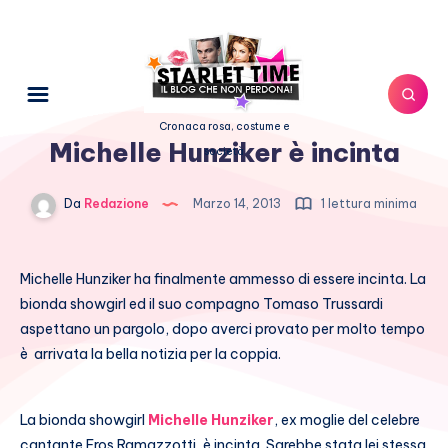
Cronaca rosa, costume e
Michelle Hunziker è incinta
società
Da
Redazione
Marzo 14, 2013
1 lettura minima
Michelle Hunziker ha finalmente ammesso di essere incinta. La
bionda showgirl ed il suo compagno Tomaso Trussardi
aspettano un pargolo, dopo averci provato per molto tempo
è arrivata la bella notizia per la coppia.
La bionda showgirl
Michelle Hunziker
, ex moglie del celebre
cantante Eros Ramazzotti, è incinta. Sarebbe stata lei stessa