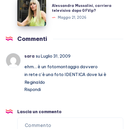
Alessandra
Alessandra Mussolini, carriera
scoperto
Mussolini,
televisiva dopo GFVip?
carriera
Maggio 21, 2026
televisiva
dopo
GFVip?
Commenti
sara
su Luglio 31, 2009
ehm… è un fotomontaggio davvero
in rete c’è una foto IDENTICA dove lui è
Reginaldo
Rispondi
Lascia un commento