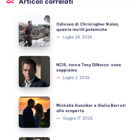
Articoli correlati
Odissea
Odissea di Christopher Nolan,
di
quante inutili polemiche
Christopher
Luglio 24, 2026
Nolan,
quante
inutili
NCIS,
NCIS, torna Tony DiNozzo: cosa
polemiche
torna
sappiamo
Tony
Luglio 2, 2026
DiNozzo:
cosa
sappiamo
Michelle
Michelle Hunziker e Giulio Berruti
Hunziker
allo scoperto
e
Giugno 17, 2026
Giulio
Berruti
allo