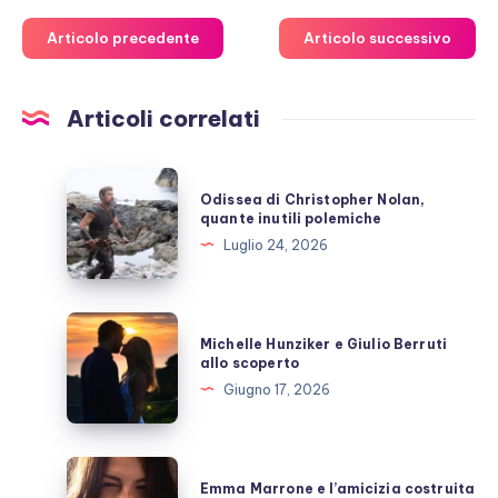
Articolo precedente
Articolo successivo
Articoli correlati
Odissea
Odissea di Christopher Nolan,
di
quante inutili polemiche
Christopher
Luglio 24, 2026
Nolan,
quante
inutili
Michelle
Michelle Hunziker e Giulio Berruti
polemiche
Hunziker
allo scoperto
e
Giugno 17, 2026
Giulio
Berruti
allo
Emma
Emma Marrone e l’amicizia costruita
scoperto
Marrone