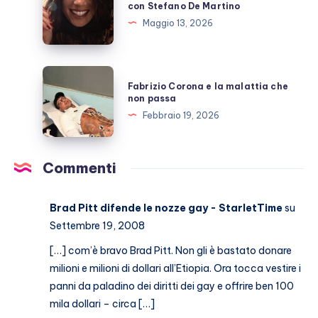
con Stefano De Martino
e
Maggio 13, 2026
l’amicizia
costruita
con
Fabrizio
Fabrizio Corona e la malattia che
Stefano
Corona
non passa
De
e
Febbraio 19, 2026
Martino
la
malattia
che
Commenti
non
passa
Brad Pitt difende le nozze gay - StarletTime
su
Settembre 19, 2008
[…] com’è bravo Brad Pitt. Non gli è bastato donare
milioni e milioni di dollari all’Etiopia. Ora tocca vestire i
panni da paladino dei diritti dei gay e offrire ben 100
mila dollari – circa […]