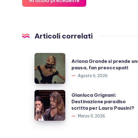
Articolo precedente
Articoli correlati
Ariana
Ariana Grande si prende un
Grande
pausa, fan preoccupati
si
Agosto 6, 2026
prende
una
Gianluca
Gianluca Grignani:
pausa,
Destinazione paradiso
Grignani:
scritta per Laura Pausini?
fan
Destinazione
Marzo 5, 2026
preoccupati
paradiso
scritta
per