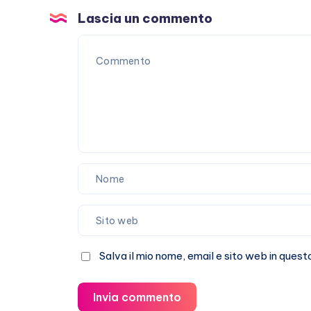
Laura
Lascia un commento
Pausini?
Salva il mio nome, email e sito web in que
Invia commento