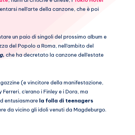
ute
, fiumi di critiche e difese, i
Tokio Hotel
ntarsi nell’arte della canzone, che è poi
entare un paio di singoli del prossimo album e
piazza del Popolo a Roma, nell’ambito del
g,
che ha decretato la canzone dell’estate
ragazzine (e vincitore della manifestazione,
y Ferreri, c’erano i Finley e i Dora, ma
 ad entusiasmare
la folla di teenagers
ere da vicino gli idoli venuti da Magdeburgo.