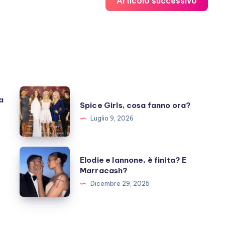
Articolo successivo
Spice
a
Spice Girls, cosa fanno ora?
Girls,
Luglio 9, 2026
cosa
fanno
ora?
Elodie
Elodie e Iannone, è finita? E
e
Marracash?
Iannone,
Dicembre 29, 2025
è
finita?
E