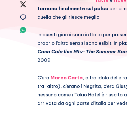
fatte
e
ricev
su
Condividi
tornano finalmente sul palco
per cime
Facebook
su
Condividi
quella che gli riesce meglio.
Twitter
su
Condividi
In questi giorni sono in Italia per pres
Email
su
proprio l’altra sera si sono esibiti in 
Coca Cola live Mtv-The Summer Son
Whatsapp
2009.
C’era
Marco Carta
, altro idolo delle 
tra l’altro), c’erano i Negrita, c’era Gius
nessuno come i Tokio Hotel è riuscito
arrivata da ogni parte d’Italia per ved