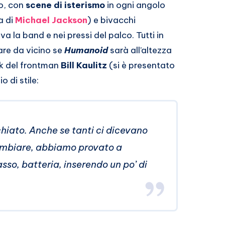
o, con
scene di isterismo
in ogni angolo
a di
Michael Jackson
) e bivacchi
a la band e nei pressi del palco. Tutti in
care da vicino se
Humanoid
sarà all’altezza
ok del frontman
Bill Kaulitz
(si è presentato
o di stile:
hiato. Anche se tanti ci dicevano
ambiare, abbiamo provato a
asso, batteria, inserendo un po’ di