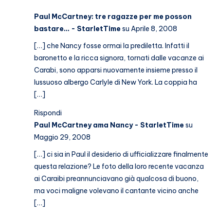
Paul McCartney: tre ragazze per me posson
bastare… - StarletTime
su Aprile 8, 2008
[…] che Nancy fosse ormai la prediletta. Infatti il
baronetto e la ricca signora, tornati dalle vacanze ai
Carabi, sono apparsi nuovamente insieme presso il
lussuoso albergo Carlyle di New York. La coppia ha
[…]
Rispondi
Paul McCartney ama Nancy - StarletTime
su
Maggio 29, 2008
[…] ci sia in Paul il desiderio di ufficializzare finalmente
questa relazione? Le foto della loro recente vacanza
ai Caraibi preannunciavano già qualcosa di buono,
ma voci maligne volevano il cantante vicino anche
[…]