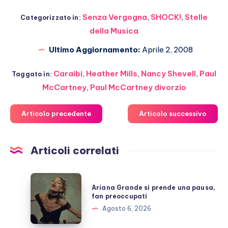
Senza Vergogna
,
SHOCK!
,
Stelle
Categorizzato in:
della Musica
Ultimo Aggiornamento:
Aprile 2, 2008
Caraibi
,
Heather Mills
,
Nancy Shevell
,
Paul
Taggato in:
McCartney
,
Paul McCartney divorzio
Articolo precedente
Articolo successivo
Articoli correlati
Ariana
Ariana Grande si prende una pausa,
Grande
fan preoccupati
si
Agosto 6, 2026
prende