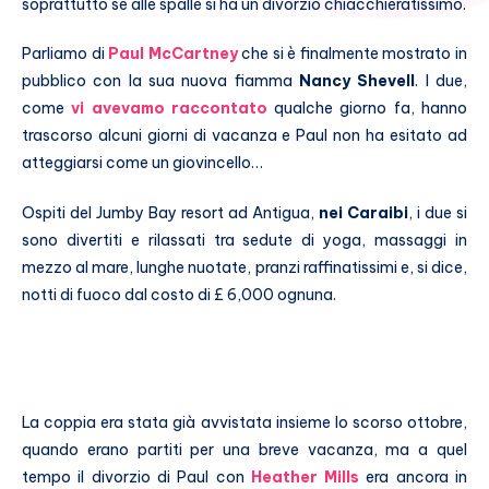
soprattutto se alle spalle si ha un divorzio chiacchieratissimo.
Parliamo di
Paul McCartney
che si è finalmente mostrato in
pubblico con la sua nuova fiamma
Nancy Shevell
. I due,
come
vi avevamo raccontato
qualche giorno fa, hanno
trascorso alcuni giorni di vacanza e Paul non ha esitato ad
atteggiarsi come un giovincello…
Ospiti del Jumby Bay resort ad Antigua,
nei Caraibi
, i due si
sono divertiti e rilassati tra sedute di yoga, massaggi in
mezzo al mare, lunghe nuotate, pranzi raffinatissimi e, si dice,
notti di fuoco dal costo di £ 6,000 ognuna.
La coppia era stata già avvistata insieme lo scorso ottobre,
quando erano partiti per una breve vacanza, ma a quel
tempo il divorzio di Paul con
Heather Mills
era ancora in