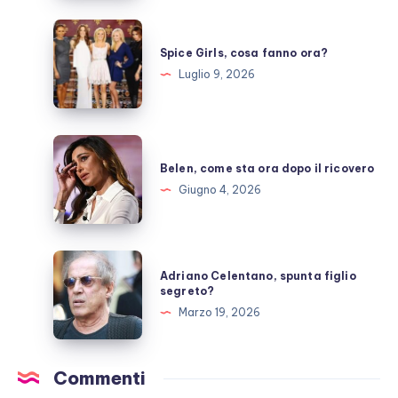
una
pausa,
Spice
fan
Girls,
Spice Girls, cosa fanno ora?
preoccupati
cosa
Luglio 9, 2026
fanno
ora?
Belen,
come
Belen, come sta ora dopo il ricovero
sta
Giugno 4, 2026
ora
dopo
il
Adriano
Adriano Celentano, spunta figlio
ricovero
Celentano,
segreto?
spunta
Marzo 19, 2026
figlio
segreto?
Commenti