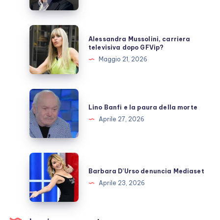
DiNozzo:
cosa
sappiamo
Alessandra
Alessandra Mussolini, carriera
Mussolini,
televisiva dopo GFVip?
carriera
Maggio 21, 2026
televisiva
dopo
GFVip?
Lino
Banfi
Lino Banfi e la paura della morte
e
Aprile 27, 2026
la
paura
della
Barbara
morte
D’Urso
Barbara D’Urso denuncia Mediaset
denuncia
Aprile 23, 2026
Mediaset