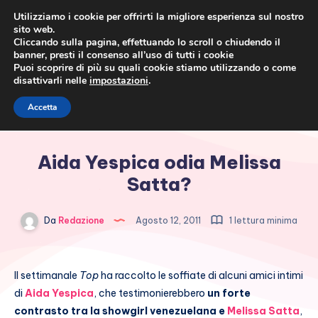
Utilizziamo i cookie per offrirti la migliore esperienza sul nostro
sito web.
Cliccando sulla pagina, effettuando lo scroll o chiudendo il
banner, presti il consenso all’uso di tutti i cookie
Puoi scoprire di più su quali cookie stiamo utilizzando o come
disattivarli nelle
impostazioni
.
Cronaca rosa, costume e
Accetta
società
Aida Yespica odia Melissa
Satta?
Da
Redazione
Agosto 12, 2011
1 lettura minima
Il settimanale
Top
ha raccolto le soffiate di alcuni amici intimi
di
Aida Yespica
, che testimonierebbero
un forte
contrasto tra la showgirl venezuelana e
Melissa Satta
,