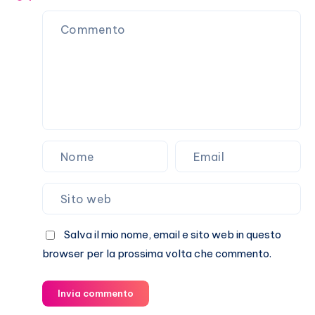
di
attaccarlo
(a
vuoto)
Salva il mio nome, email e sito web in questo
browser per la prossima volta che commento.
Invia commento