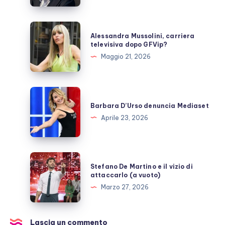
cosa
sappiamo
Alessandra
Alessandra Mussolini, carriera
Mussolini,
televisiva dopo GFVip?
carriera
Maggio 21, 2026
televisiva
dopo
GFVip?
Barbara
D’Urso
Barbara D’Urso denuncia Mediaset
denuncia
Aprile 23, 2026
Mediaset
Stefano
Stefano De Martino e il vizio di
De
attaccarlo (a vuoto)
Martino
Marzo 27, 2026
e
il
vizio
Lascia un commento