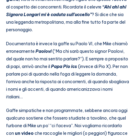
al cospetto dei concorrenti. Ricordate il celevre
“Ahi ahi ahi
Signora Longari mi è caduta sull’uccello”
? Si dice che sia
una leggenda metropolitana, ma alla fine tutto fa parte del
personaggio.
Documentata è invece la gaffe su Paolo VI, che Mike chiamò
erroneamente
Paolovi
(“Ma chi sarà questo signor Paolovi,
del quale non ho mai sentito parlare?”). E sempre a proposito
di papi, arrivò anche il
Papa Pio ics
(invece di Pio X). Per non
parlare poi di quando nella foga di leggere la domanda,
forniva anche la risposta ai concorrenti, di quando sbagliava
i nomi e gli accenti, di quando americanizzava i nomi
italiani…
Gaffe simpatiche e non programmate, sebbene ancora oggi
qualcuno sostiene che fossero studiate a tavolino, che quel
furbone di Mike un po’ “ci faceva”. Noi vogliamo ricordarlo
con
un video
che raccoglie le migliori (o peggiori) figuracce