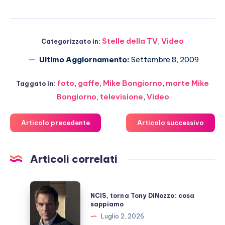
Stelle della TV
,
Video
Categorizzato in:
Ultimo Aggiornamento:
Settembre 8, 2009
foto
,
gaffe
,
Mike Bongiorno
,
morte Mike
Taggato in:
Bongiorno
,
televisione
,
Video
Articolo precedente
Articolo successivo
Articoli correlati
NCIS,
NCIS, torna Tony DiNozzo: cosa
torna
sappiamo
Tony
Luglio 2, 2026
DiNozzo: