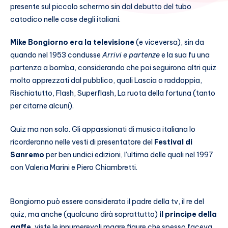
presente sul piccolo schermo sin dal debutto del tubo
catodico nelle case degli italiani.
Mike Bongiorno era la televisione
(e viceversa), sin da
quando nel 1953 condusse
Arrivi e partenze
e la sua fu una
partenza a bomba, considerando che poi seguirono altri quiz
molto apprezzati dal pubblico, quali Lascia o raddoppia,
Rischiatutto, Flash, Superflash, La ruota della fortuna (tanto
per citarne alcuni).
Quiz ma non solo. Gli appassionati di musica italiana lo
ricorderanno nelle vesti di presentatore del
Festival di
Sanremo
per ben undici edizioni, l’ultima delle quali nel 1997
con Valeria Marini e Piero Chiambretti.
Bongiorno può essere considerato il padre della tv, il re del
quiz, ma anche (qualcuno dirà soprattutto)
il principe della
gaffe,
viste le innumerevoli magre figure che spesso faceva