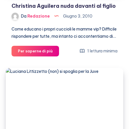
Christina Aguilera nuda davanti al figlio
Da
Redazione
Giugno 3, 2010
Come educano i propri cuccioli le mamme vip? Difficile
rispondere per tutte, ma intanto ci accontentiamo di…
Christina
1 lettura minima
Per saperne di più
Aguilera
nuda
davanti
al
figlio