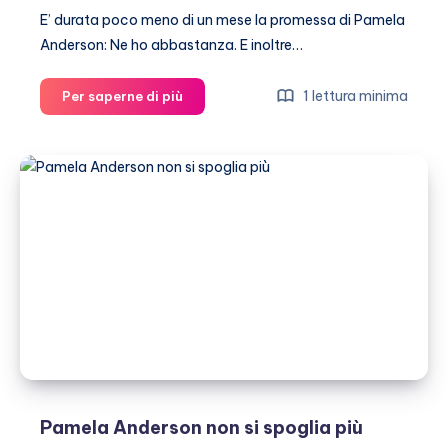
E’ durata poco meno di un mese la promessa di Pamela
Anderson: Ne ho abbastanza. E inoltre…
Pamela
1 lettura minima
Per saperne di più
Anderson
nuda
per
Playboy
Pamela Anderson non si spoglia più