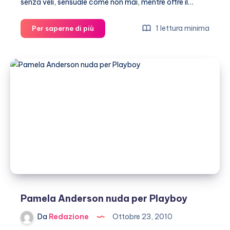
senza veli, sensuale come non mai, mentre offre il…
Monica
1 lettura minima
Per saperne di più
Bellucci
è
una
pera
matura
Pamela Anderson nuda per Playboy
Da
Redazione
Ottobre 23, 2010