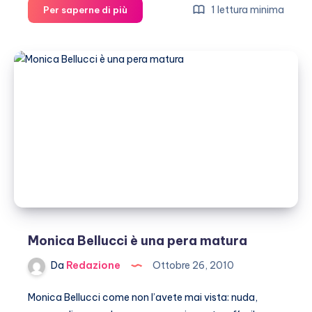
Justine
1 lettura minima
Per saperne di più
Mattera
ancora
nuda
su
Instagram
Monica Bellucci è una pera matura
Da
Redazione
Ottobre 26, 2010
Monica Bellucci come non l’avete mai vista: nuda,