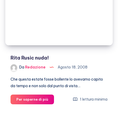
parla
di
Ronaldo
Rita Rusic nuda!
Da
Redazione
Agosto 18, 2008
Che questa estate fosse bollente lo avevamo capito
da tempo e non solo dal punto di vista…
Rita
1 lettura minima
Per saperne di più
Rusic
nuda!