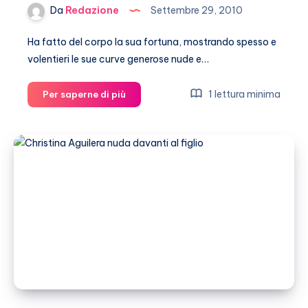
Da
Redazione
Settembre 29, 2010
Ha fatto del corpo la sua fortuna, mostrando spesso e
volentieri le sue curve generose nude e…
Pamela
1 lettura minima
Per saperne di più
Anderson
non
si
spoglia
più