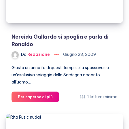
Nereida Gallardo si spoglia e parla di
Ronaldo
Da
Redazione
Giugno 23, 2009
Giusto un anno fa di questi tempi se la spassava su
un’esclusiva spiaggia della Sardegna accanto
all’uomo…
Nereida
1 lettura minima
Per saperne di più
Gallardo
si
spoglia
e