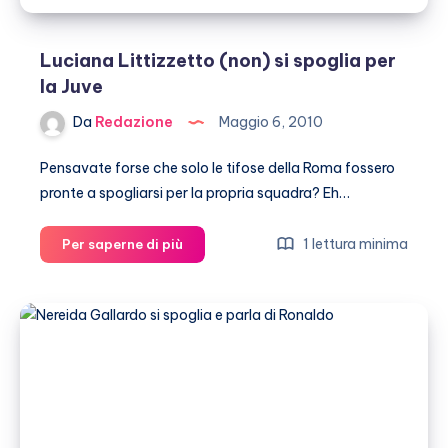
Luciana Littizzetto (non) si spoglia per
la Juve
Da
Redazione
Maggio 6, 2010
Pensavate forse che solo le tifose della Roma fossero
pronte a spogliarsi per la propria squadra? Eh…
Luciana
1 lettura minima
Per saperne di più
Littizzetto
(non)
si
spoglia
per
la
Juve