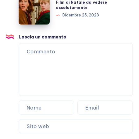
Film di Natale da vedere
gate
di
assolutamente
Natale
Dicembre 25, 2023
da
vedere
assolutamente
Lascia un commento