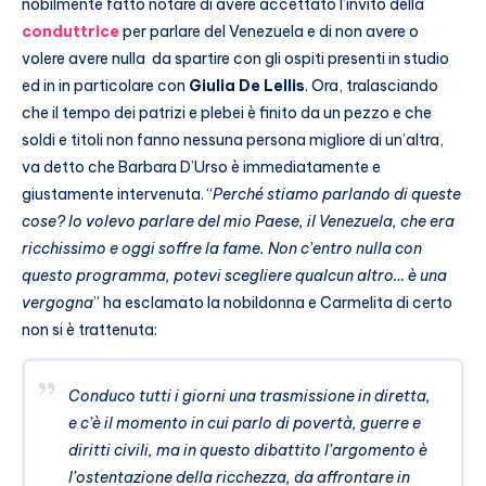
nobilmente fatto notare di avere accettato l’invito della
conduttrice
per parlare del Venezuela e di non avere o
volere avere nulla da spartire con gli ospiti presenti in studio
ed in in particolare con
Giulia De Lellis
. Ora, tralasciando
che il tempo dei patrizi e plebei è finito da un pezzo e che
soldi e titoli non fanno nessuna persona migliore di un’altra,
va detto che Barbara D’Urso è immediatamente e
giustamente intervenuta. “
Perché stiamo parlando di queste
cose? Io volevo parlare del mio Paese, il Venezuela, che era
ricchissimo e oggi soffre la fame. Non c’entro nulla con
questo programma, potevi scegliere qualcun altro… è una
vergogna
” ha esclamato la nobildonna e Carmelita di certo
non si è trattenuta:
Conduco tutti i giorni una trasmissione in diretta,
e c’è il momento in cui parlo di povertà, guerre e
diritti civili, ma in questo dibattito l’argomento è
l’ostentazione della ricchezza, da affrontare in