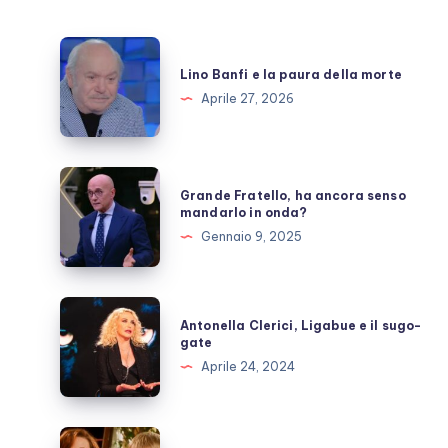
Lino
Banfi
Lino Banfi e la paura della morte
e
Aprile 27, 2026
la
paura
della
Grande
Grande Fratello, ha ancora senso
morte
Fratello,
mandarlo in onda?
ha
Gennaio 9, 2025
ancora
senso
mandarlo
Antonella
Antonella Clerici, Ligabue e il sugo-
in
Clerici,
gate
onda?
Ligabue
Aprile 24, 2024
e
il
sugo-
Film