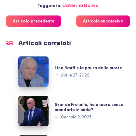
Caterina Balivo
Taggato in:
Articolo precedente
Articolo successivo
Articoli correlati
Lino
Banfi
Lino Banfi e la paura della morte
e
Aprile 27, 2026
la
paura
della
Grande
Grande Fratello, ha ancora senso
morte
Fratello,
mandarlo in onda?
ha
Gennaio 9, 2025
ancora
senso