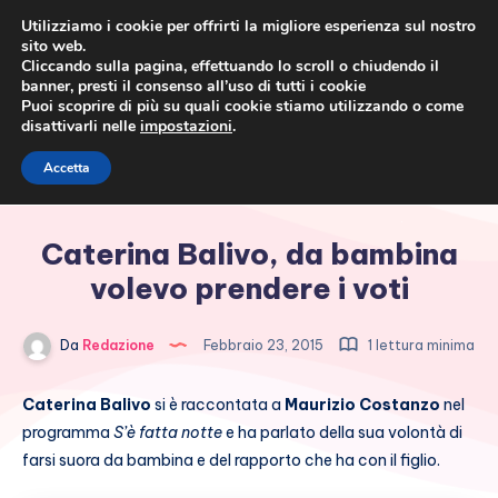
Utilizziamo i cookie per offrirti la migliore esperienza sul nostro
sito web.
Cliccando sulla pagina, effettuando lo scroll o chiudendo il
banner, presti il consenso all’uso di tutti i cookie
Puoi scoprire di più su quali cookie stiamo utilizzando o come
disattivarli nelle
impostazioni
.
Cronaca rosa, costume e
Accetta
società
Caterina Balivo, da bambina
volevo prendere i voti
Da
Redazione
Febbraio 23, 2015
1 lettura minima
Caterina Balivo
si è raccontata a
Maurizio Costanzo
nel
programma
S’è fatta notte
e ha parlato della sua volontà di
farsi suora da bambina e del rapporto che ha con il figlio.