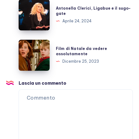
mandarlo
Antonella
Antonella Clerici, Ligabue e il sugo-
in
Clerici,
gate
onda?
Ligabue
Aprile 24, 2024
e
il
sugo-
Film
Film di Natale da vedere
gate
di
assolutamente
Natale
Dicembre 25, 2023
da
vedere
assolutamente
Lascia un commento