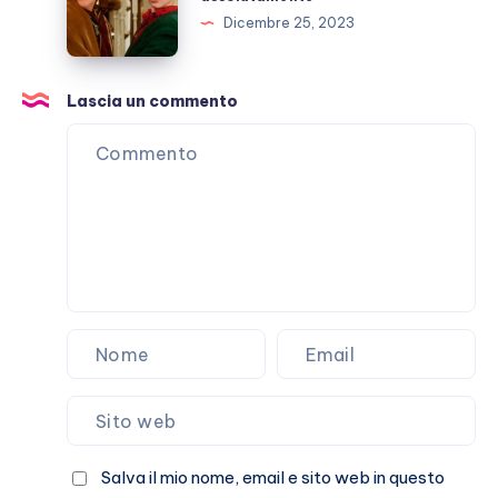
Natale
Dicembre 25, 2023
da
vedere
assolutamente
Lascia un commento
Salva il mio nome, email e sito web in questo