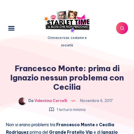
Cronaca rosa, costume e
società
Francesco Monte: prima di
Ignazio nessun problema con
Cecilia
Da
Valentina Cervelli
Novembre 6, 2017
1 lettura minima
Non vi erano problemi tra
Francesco Monte
e
Cecilia
Rodriguez
prima del
Grande Fratello Vip
e di
Ignazio