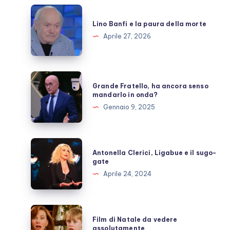
Lino
Banfi
Lino Banfi e la paura della morte
e
Aprile 27, 2026
la
paura
della
Grande
Grande Fratello, ha ancora senso
morte
Fratello,
mandarlo in onda?
ha
Gennaio 9, 2025
ancora
senso
mandarlo
Antonella
Antonella Clerici, Ligabue e il sugo-
in
Clerici,
gate
onda?
Ligabue
Aprile 24, 2024
e
il
sugo-
Film
Film di Natale da vedere
gate
di
assolutamente