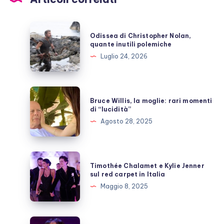
Odissea
Odissea di Christopher Nolan,
di
quante inutili polemiche
Christopher
Luglio 24, 2026
Nolan,
quante
inutili
Bruce
Bruce Willis, la moglie: rari momenti
polemiche
Willis,
di “lucidità”
la
Agosto 28, 2025
moglie:
rari
momenti
Timothée
Timothée Chalamet e Kylie Jenner
di
Chalamet
sul red carpet in Italia
“lucidità”
e
Maggio 8, 2025
Kylie
Jenner
sul
Ambra