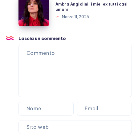
Ambra Angiolini: i miei ex tutti casi
red
Angiolini:
umani
carpet
i
Marzo 11, 2025
in
miei
Italia
ex
tutti
Lascia un commento
casi
umani