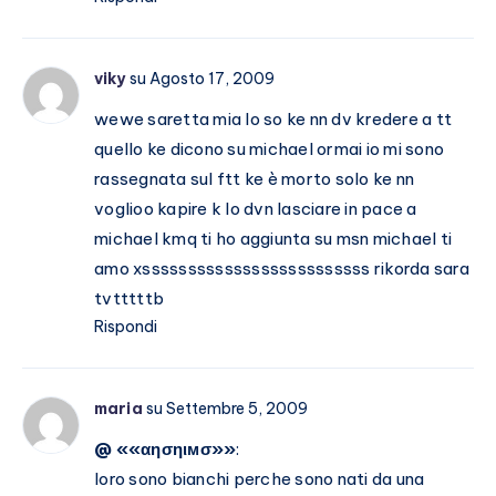
viky
su Agosto 17, 2009
wewe saretta mia lo so ke nn dv kredere a tt
quello ke dicono su michael ormai io mi sono
rassegnata sul ftt ke è morto solo ke nn
voglioo kapire k lo dvn lasciare in pace a
michael kmq ti ho aggiunta su msn michael ti
amo xsssssssssssssssssssssssss rikorda sara
tvtttttb
Rispondi
maria
su Settembre 5, 2009
@ ««αησηιмσ»»
:
loro sono bianchi perche sono nati da una