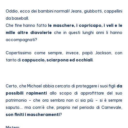
Oddio, ecco dei bambini normali! Jeans, giubbotti, cappellini
da baseball.
Che fine hanno fatto
le maschere, i copricapo, i veli e le
mille altre diavolerie
che in questi lunghi anni li hanno
accompagnati?
Copertissimo come sempre, invece, papà Jackson, con
tanto di
cappuccio, sciarpona ed occhiali
.
Certo, che Michael abbia cercato di proteggere i suoi figli
da
possibili rapimenti
allo scopo di approfittare del suo
patrimonio – che ora sembra non ci sia più – si è sempre
saputo… ma com’è che, proprio nel periodo di Carnevale,
son finiti i mascheramenti
?
Mistero…