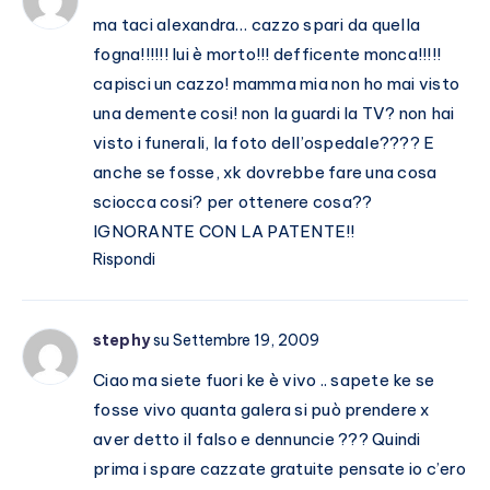
ma taci alexandra… cazzo spari da quella
fogna!!!!!! lui è morto!!! defficente monca!!!!!
capisci un cazzo! mamma mia non ho mai visto
una demente cosi! non la guardi la TV? non hai
visto i funerali, la foto dell’ospedale???? E
anche se fosse, xk dovrebbe fare una cosa
sciocca cosi? per ottenere cosa??
IGNORANTE CON LA PATENTE!!
Rispondi
stephy
su Settembre 19, 2009
Ciao ma siete fuori ke è vivo .. sapete ke se
fosse vivo quanta galera si può prendere x
aver detto il falso e dennuncie ??? Quindi
prima i spare cazzate gratuite pensate io c’ero