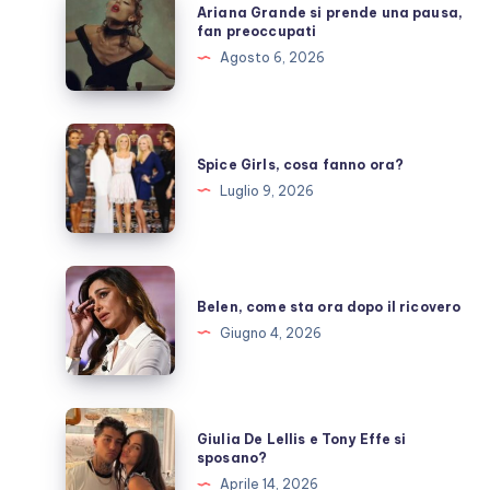
Ariana Grande si prende una pausa,
Grande
fan preoccupati
si
Agosto 6, 2026
prende
una
pausa,
Spice
fan
Girls,
Spice Girls, cosa fanno ora?
preoccupati
cosa
Luglio 9, 2026
fanno
ora?
Belen,
come
Belen, come sta ora dopo il ricovero
sta
Giugno 4, 2026
ora
dopo
il
Giulia
Giulia De Lellis e Tony Effe si
ricovero
De
sposano?
Lellis
Aprile 14, 2026