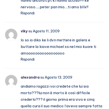
hanno ancora cpt ki hanno ucciso!!!! ke
nervoso…..peter pan mio….ti amo bllx!!
Rispondi
viky
su Agosto 11, 2009
lo so io diko ke li dvn mettere in galera e
buttare la kiave michael xs nel mio kuore ti
amooooooooooooooooo
Rispondi
alexandra
su Agosto 13, 2009
andiamo ragazzi voi credete che lui sia
morto???lui non è morto è così difficile
crederlo??? il giorno prima era vivo e cmq
quella cura il suo medico l’aveva sempre fatta