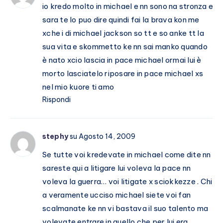
io kredo molto in michael e nn sono na stronza e
sara te lo puo dire quindi fai la brava kon me
xche i di michael jackson so tt e so anke tt la
sua vita e skommetto ke nn sai manko quando
è nato xcio lascia in pace michael ormai lui è
morto lasciatelo riposare in pace michael xs
nel mio kuore ti amo
Rispondi
stephy
su Agosto 14, 2009
Se tutte voi kredevate in michael come dite nn
sareste qui a litigare lui voleva la pace nn
voleva la guerra… voi litigate x sciokkezze . Chi
a veramente ucciso michael siete voi fan
scalmanate ke nn vi bastava il suo talento ma
volevate entrare in quello che per lui era