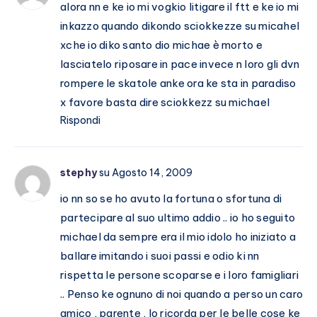
alora nn e ke io mi vogkio litigare il ftt e ke io mi
inkazzo quando dikondo sciokkezze su micahel
xche io diko santo dio michae è morto e
lasciatelo riposare in pace invece n loro gli dvn
rompere le skatole anke ora ke sta in paradiso
x favore basta dire sciokkezz su michael
Rispondi
stephy
su Agosto 14, 2009
io nn so se ho avuto la fortuna o sfortuna di
partecipare al suo ultimo addio .. io ho seguito
michael da sempre era il mio idolo ho iniziato a
ballare imitando i suoi passi e odio ki nn
rispetta le persone scoparse e i loro famigliari
.. Penso ke ognuno di noi quando a perso un caro
amico , parente , lo ricorda per le belle cose ke