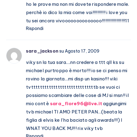
ho le prove ma non mi dovete rispondere male.
perchè io dico la mia come voi!!!!!!!!!! i love you
tu sei ancora vivoooooooooooooo!!!!!!!!!!!!!!!!!!11
Rispondi
sara_jackson
su Agosto 17, 2009
viky sn la tua sara….nn credere a ttt qll ks su
michael purtroppo è morto!!! io se ci penso mi
rovino la giornata…mi disp un kasino!!! viki
tvtttttttttttttttttttttttttttttb se vuoi ci
possiamo scambiare delle cose di MJ si msn!! il
mio cont è
sara_fiore96@live.it
aggiungimi
tvb michael TI AMO PETER PAN…(beata la
figlia di elvis ke l’ha baciato agli awards!!!) I
WNAT YOU BACK MJ!!! rix viky tvb
Rispondi