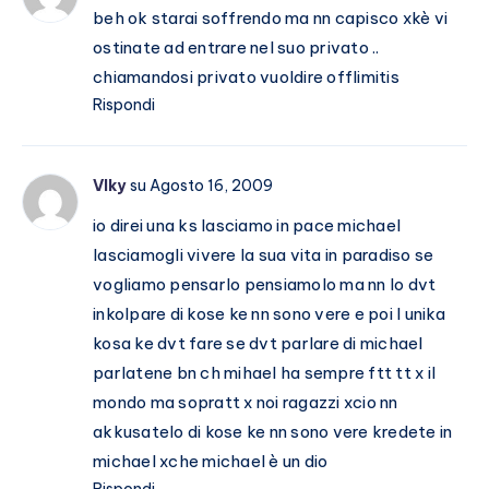
beh ok starai soffrendo ma nn capisco xkè vi
ostinate ad entrare nel suo privato ..
chiamandosi privato vuoldire offlimitis
Rispondi
VIky
su Agosto 16, 2009
io direi una ks lasciamo in pace michael
lasciamogli vivere la sua vita in paradiso se
vogliamo pensarlo pensiamolo ma nn lo dvt
inkolpare di kose ke nn sono vere e poi l unika
kosa ke dvt fare se dvt parlare di michael
parlatene bn ch mihael ha sempre ftt tt x il
mondo ma sopratt x noi ragazzi xcio nn
akkusatelo di kose ke nn sono vere kredete in
michael xche michael è un dio