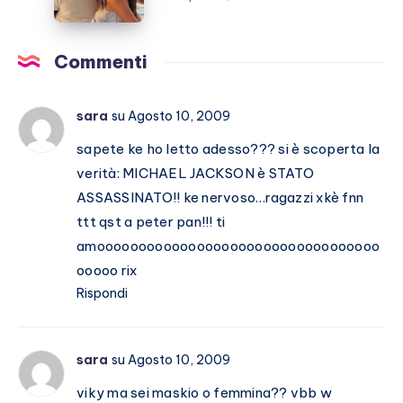
e
Tony
Effe
Commenti
si
sposano?
sara
su Agosto 10, 2009
sapete ke ho letto adesso??? si è scoperta la
verità: MICHAEL JACKSON è STATO
ASSASSINATO!! ke nervoso…ragazzi xkè fnn
ttt qst a peter pan!!! ti
amoooooooooooooooooooooooooooooooooo
ooooo rix
Rispondi
sara
su Agosto 10, 2009
viky ma sei maskio o femmina?? vbb w