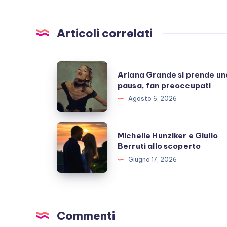
Articoli correlati
Ariana
Ariana Grande si prende un
Grande
pausa, fan preoccupati
si
Agosto 6, 2026
prende
una
Michelle
Michelle Hunziker e Giulio
pausa,
Hunziker
Berruti allo scoperto
fan
e
Giugno 17, 2026
preoccupati
Giulio
Berruti
allo
scoperto
Commenti