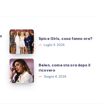
Spice
a
Spice Girls, cosa fanno ora?
Girls,
Luglio 9, 2026
cosa
fanno
ora?
Belen,
Belen, come sta ora dopo il
come
ricovero
sta
Giugno 4, 2026
ora
dopo
il
ricovero