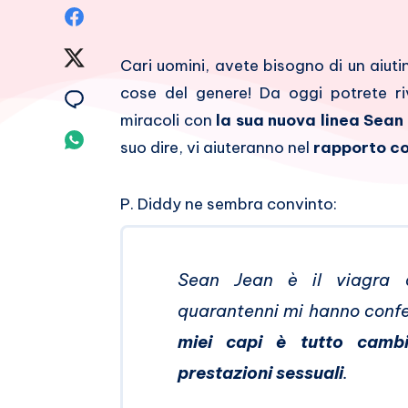
Condividi
su
Condividi
Cari uomini, avete bisogno di un aiuti
Facebook
su
cose del genere! Da oggi potrete ri
Condividi
miracoli con
la sua nuova linea Sean
Twitter
su
Condividi
suo dire, vi aiuteranno nel
rapporto con
Email
su
P. Diddy ne sembra convinto:
Whatsapp
Sean Jean è il viagra d
quarantenni mi hanno con
miei capi è tutto cambi
prestazioni sessuali
.