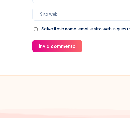
Salva il mio nome, email e sito web in que
Invia commento