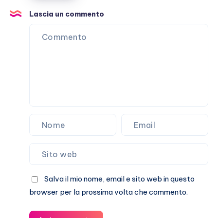
costruita
con
Lascia un commento
Stefano
De
Martino
Salva il mio nome, email e sito web in questo
browser per la prossima volta che commento.