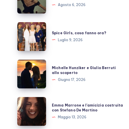
si
Agosto 6, 2026
prende
una
pausa,
Spice
fan
Girls,
Spice Girls, cosa fanno ora?
preoccupati
cosa
Luglio 9, 2026
fanno
ora?
Michelle
Michelle Hunziker e Giulio Berruti
Hunziker
allo scoperto
e
Giugno 17, 2026
Giulio
Berruti
allo
Emma
Emma Marrone e l’amicizia costruita
scoperto
Marrone
con Stefano De Martino
e
Maggio 13, 2026
l’amicizia