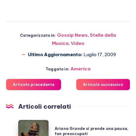
Gossip News
,
Stelle della
Categorizzato in:
Musica
,
Video
Ultimo Aggiornamento:
Luglio 17, 2009
America
Taggato in:
Articolo precedente
Articolo successivo
Articoli correlati
Ariana
Ariana Grande si prende una pausa,
Grande
fan preoccupati