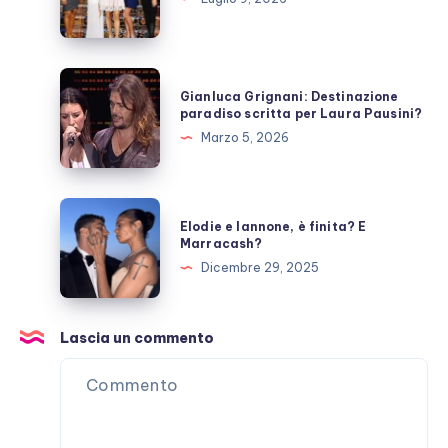
fanno
ora?
Gianluca
Gianluca Grignani: Destinazione
Grignani:
paradiso scritta per Laura Pausini?
Destinazione
Marzo 5, 2026
paradiso
scritta
per
Elodie
Elodie e Iannone, è finita? E
Laura
e
Marracash?
Pausini?
Iannone,
Dicembre 29, 2025
è
finita?
E
Lascia un commento
Marracash?