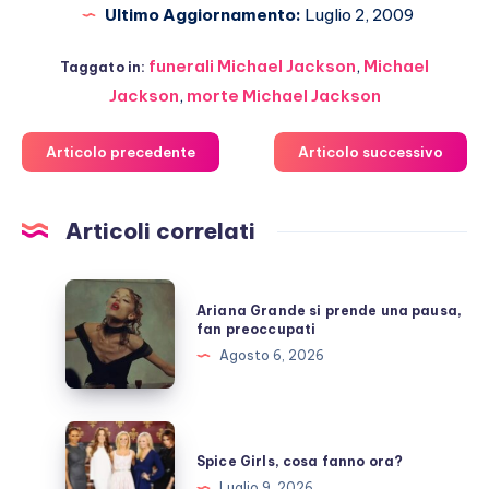
Ultimo Aggiornamento:
Luglio 2, 2009
funerali Michael Jackson
,
Michael
Taggato in:
Jackson
,
morte Michael Jackson
Articolo precedente
Articolo successivo
Articoli correlati
Ariana
Ariana Grande si prende una pausa,
Grande
fan preoccupati
si
Agosto 6, 2026
prende
una
pausa,
Spice
fan
Girls,
Spice Girls, cosa fanno ora?
preoccupati
cosa
Luglio 9, 2026