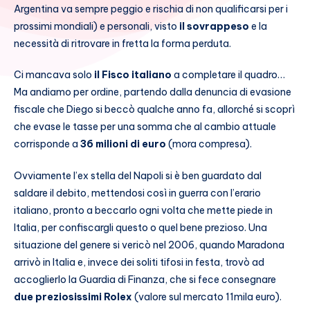
Argentina va sempre peggio e rischia di non qualificarsi per i
prossimi mondiali) e personali, visto
il sovrappeso
e la
necessità di ritrovare in fretta la forma perduta.
Ci mancava solo
il Fisco italiano
a completare il quadro…
Ma andiamo per ordine, partendo dalla denuncia di evasione
fiscale che Diego si beccò qualche anno fa, allorché si scoprì
che evase le tasse per una somma che al cambio attuale
corrisponde a
36 milioni di euro
(mora compresa).
Ovviamente l’ex stella del Napoli si è ben guardato dal
saldare il debito, mettendosi così in guerra con l’erario
italiano, pronto a beccarlo ogni volta che mette piede in
Italia, per confiscargli questo o quel bene prezioso. Una
situazione del genere si vericò nel 2006, quando Maradona
arrivò in Italia e, invece dei soliti tifosi in festa, trovò ad
accoglierlo la Guardia di Finanza, che si fece consegnare
due preziosissimi Rolex
(valore sul mercato 11mila euro).