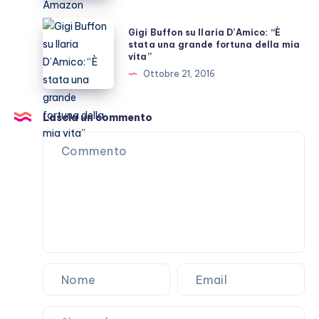
fuga
in
Gigi
Gigi Buffon su Ilaria D’Amico: “È
nuovo
Buffon
stata una grande fortuna della mia
vita”
reality
su
Ottobre 21, 2016
Amazon
Ilaria
D’Amico:
“È
Lascia un commento
stata
una
grande
fortuna
della
mia
vita”