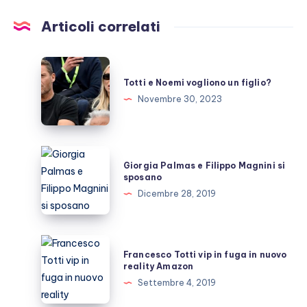
Articoli correlati
Totti
e
Totti e Noemi vogliono un figlio?
Noemi
Novembre 30, 2023
vogliono
un
figlio?
Giorgia
Giorgia Palmas e Filippo Magnini si
Palmas
sposano
e
Dicembre 28, 2019
Filippo
Magnini
si
Francesco
Francesco Totti vip in fuga in nuovo
sposano
Totti
reality Amazon
vip
Settembre 4, 2019
in