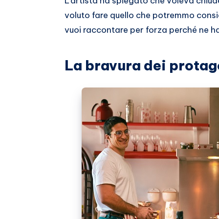
L’artista ha spiegato che voleva chiud
voluto fare quello che potremmo conside
vuoi raccontare per forza perché ne ha
La bravura dei protag