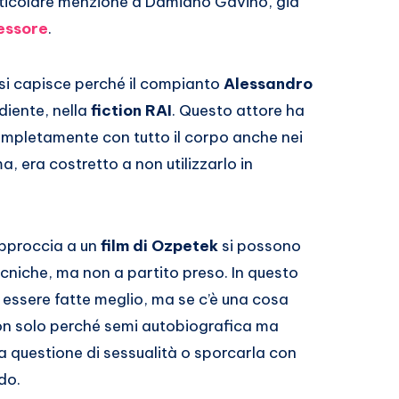
rticolare menzione a Damiano Gavino, già
essore
.
si capisce perché il compianto
Alessandro
diente, nella
fiction RAI
. Questo attore ha
ompletamente con tutto il corpo anche nei
, era costretto a non utilizzarlo in
approccia a un
film di Ozpetek
si possono
ecniche, ma non a partito preso. In questo
essere fatte meglio, ma se c’è una cosa
non solo perché semi autobiografica ma
a questione di sessualità o sporcarla con
do.