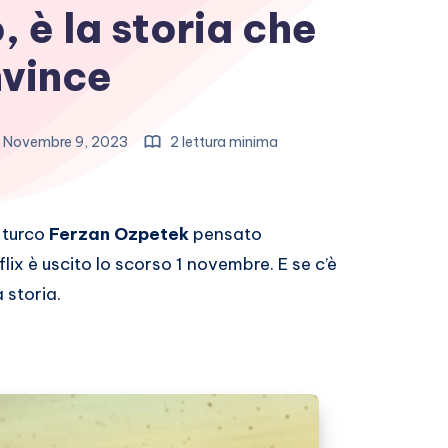
 è la storia che
vince
Novembre 9, 2023
2 lettura minima
a turco
Ferzan Ozpetek
pensato
lix è uscito lo scorso 1 novembre. E se c’è
 storia.