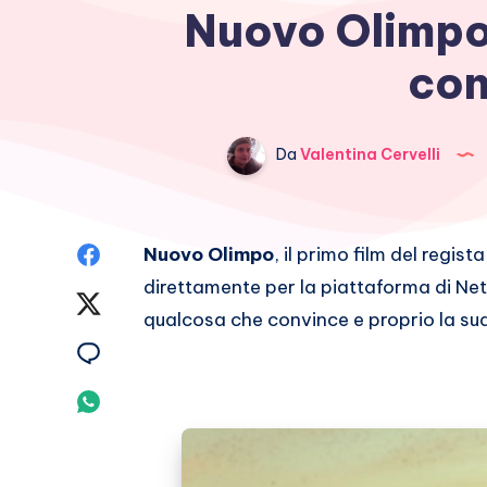
Nuovo Olimpo,
con
Da
Valentina Cervelli
Condividi
Nuovo Olimpo
, il primo film del regist
direttamente per la piattaforma di Netf
su
Condividi
qualcosa che convince e proprio la sua
Facebook
su
Condividi
Twitter
su
Condividi
Email
su